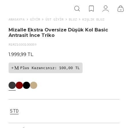
0
ANASAYFA
GIYIM
ÜST GİYİM
BLUZ
KIŞLIK BLUZ
Mizalle Ekstra Oversize Düşük Kol Basic
Antrasit İnce Triko
M1MZ1030100059
1.999,99 TL
Plus Kazancınız: 100,00 TL
STD