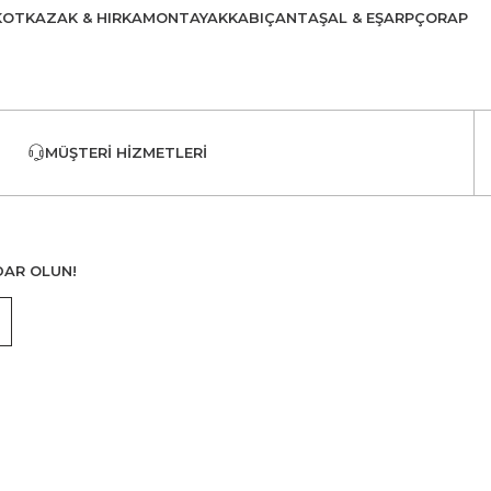
KOT
KAZAK & HIRKA
MONT
AYAKKABI
ÇANTA
ŞAL & EŞARP
ÇORAP
MÜŞTERI HIZMETLERI
DAR OLUN!