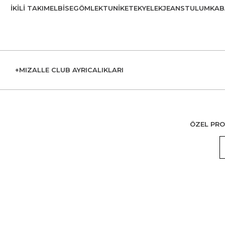
İKILI TAKIM
ELBISE
GÖMLEK
TUNIK
ETEK
YELEK
JEANS
TULUM
KAB
+MIZALLE CLUB AYRICALIKLARI
ÖZEL PRO