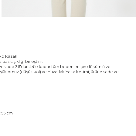
iko Kazak
asic şıklığı birleştirir.
sayesinde 36'dan 44'e kadar tüm bedenler için dökümlü ve
üşük omuz (düşük kol) ve Yuvarlak Yaka kesimi, ürüne sade ve
u:55 cm