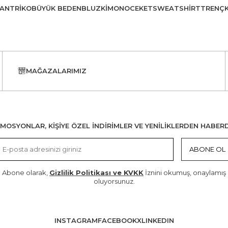
AN
TRIKO
BÜYÜK BEDEN
BLUZ
KIMONO
CEKET
SWEATSHIRT
TRENÇ
MAĞAZALARIMIZ
MOSYONLAR, KİŞİYE ÖZEL İNDİRİMLER VE YENİLİKLERDEN HABER
ABONE OL
Abone olarak,
Gizlilik Politikası ve KVKK
İznini okumuş, onaylamış
oluyorsunuz.
INSTAGRAM
FACEBOOK
X
LINKEDIN