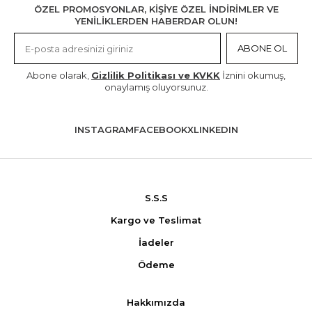
ÖZEL PROMOSYONLAR, KİŞİYE ÖZEL İNDİRİMLER VE
YENİLİKLERDEN HABERDAR OLUN!
ABONE OL
Abone olarak,
Gizlilik Politikası ve KVKK
İznini okumuş,
onaylamış oluyorsunuz.
INSTAGRAM
FACEBOOK
X
LINKEDIN
S.S.S
Kargo ve Teslimat
İadeler
Ödeme
Hakkımızda