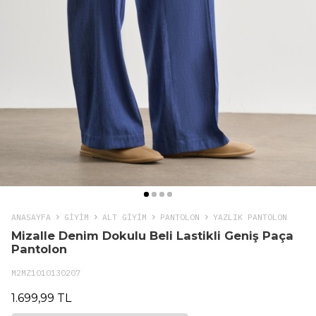
ANASAYFA
GIYIM
ALT GİYİM
PANTOLON
YAZLIK PANTOLON
Mizalle Denim Dokulu Beli Lastikli Geniş Paça
Pantolon
M2MZ1010130207
1.699,99 TL