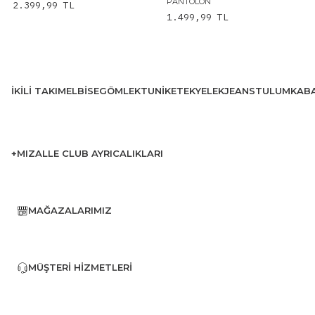
PANTOLON
2.399,99
TL
1.499,99
TL
İKILI TAKIM
ELBISE
GÖMLEK
TUNIK
ETEK
YELEK
JEANS
TULUM
KAB
+MIZALLE CLUB AYRICALIKLARI
MAĞAZALARIMIZ
MÜŞTERI HIZMETLERI