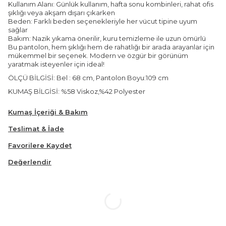
Kullanım Alanı: Günlük kullanım, hafta sonu kombinleri, rahat ofis
şıklığı veya akşam dışarı çıkarken
Beden: Farklı beden seçenekleriyle her vücut tipine uyum
sağlar
Bakım: Nazik yıkama önerilir, kuru temizleme ile uzun ömürlü
Bu pantolon, hem şıklığı hem de rahatlığı bir arada arayanlar için
mükemmel bir seçenek. Modern ve özgür bir görünüm
yaratmak isteyenler için ideal!
ÖLÇÜ BİLGİSİ: Bel : 68 cm, Pantolon Boyu:109 cm
KUMAŞ BİLGİSİ: %58 Viskoz,%42 Polyester
Kumaş İçeriği & Bakım
Teslimat & İade
Favorilere Kaydet
Değerlendir