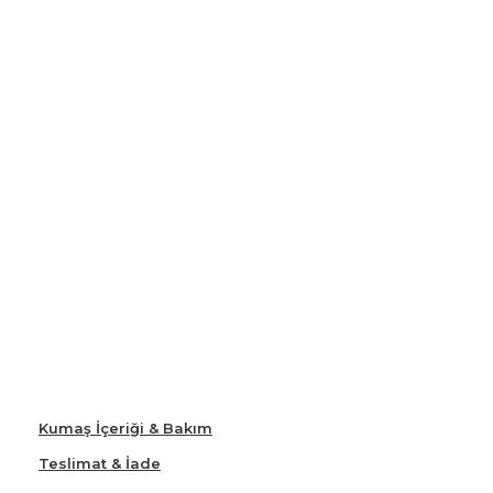
Kumaş İçeriği & Bakım
Teslimat & İade