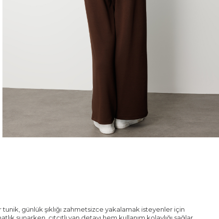
 tunik, günlük şıklığı zahmetsizce yakalamak isteyenler için
lık sunarken, çıtçıtlı yan detayı hem kullanım kolaylığı sağlar