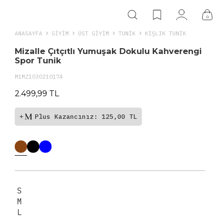
0
ANASAYFA
GIYIM
ÜST GİYİM
TUNIK
KIŞLIK TUNIK
Mizalle Çıtçıtlı Yumuşak Dokulu Kahverengi
Spor Tunik
M1MZ1030210174
2.499,99 TL
Plus Kazancınız: 125,00 TL
S
M
L