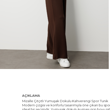
AÇIKLAMA
Mizalle Çıtçıtlı Yumuşak Dokulu Kahverengi Spor Tunik
Modern çizgisi ve konforlu tasarımıyla öne çıkan bu spor
ideal bir seçimdir. Yumuşak dokulu kumaşı gün boyu rahat