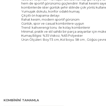
hem de sportif görünümü güçlendirir. Rahat kesimi saye
kombinlerde ister günlük şehir stilinde çok yönlü kullanı
Yumuşak dokulu, konfor odaklı kumaş
Çıtçıtlı ön kapama detayı
Rahat kesim, modern sportif görünüm
Günlük, spor ve casual kombinlere uygun
Trend kahverengi tonu ile kolay kombinlenir
Minimal, pratik ve stil sahibi bir parça arayanlar için m
Kumaş Bilgisi: %35 Viskoz, %65 Polyester
Ürün Ölçüleri: Boy:73 cm, Kol boyu: 58 cm , Göğüs çevres
KOMBININI TAMAMLA