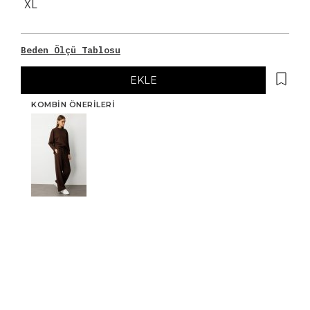
XL
Beden Ölçü Tablosu
EKLE
KOMBIN ÖNERILERI