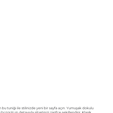
bu tuniği ile stilinizde yeni bir sayfa açın. Yumuşak dokulu
zgülü ip detayıyla silüetinizi zarifçe şekillendirir. Klasik