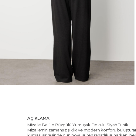
AÇIKLAMA
Mizalle Beli İp Büzgülü Yumuşak Dokulu Siyah Tunik
Mizalle'nin zamansız şıklık ve modern konforu buluşturan 
kumaşı sayesinde gün boyu süren rahatlık sunarken, beli bü