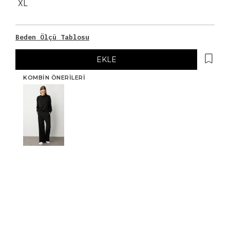
XL
Beden Ölçü Tablosu
EKLE
KOMBIN ÖNERILERI