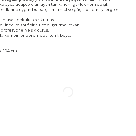
olayca adapte olan siyah tunik, hem günlük hem de şık
endlerine uygun bu parça, minimal ve güçlü bir duruş sergiler.
 yumuşak dokulu özel kumaş.
l, ince ve zarif bir silüet oluşturma imkanı.
 profesyonel ve şık duruş.
ıkla kombinlenebilen ideal tunik boyu.
i: 104 cm