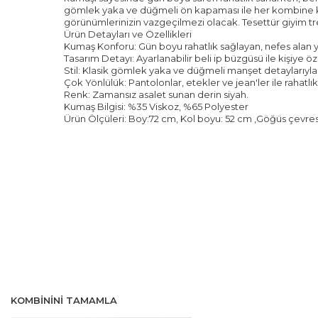
gömlek yaka ve düğmeli ön kapaması ile her kombine k
görünümlerinizin vazgeçilmezi olacak. Tesettür giyim tr
Ürün Detayları ve Özellikleri
Kumaş Konforu: Gün boyu rahatlık sağlayan, nefes alan
Tasarım Detayı: Ayarlanabilir beli ip büzgüsü ile kişiye öze
Stil: Klasik gömlek yaka ve düğmeli manşet detaylarıyla
Çok Yönlülük: Pantolonlar, etekler ve jean'ler ile rahatl
Renk: Zamansız asalet sunan derin siyah.
Kumaş Bilgisi: %35 Viskoz, %65 Polyester
Ürün Ölçüleri: Boy:72 cm, Kol boyu: 52 cm ,Göğüs çevres
KOMBININI TAMAMLA