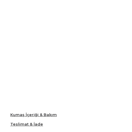
Kumaş İçeriği & Bakım
Teslimat & İade