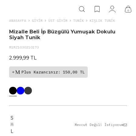
0
ANASAYFA
GIYIM
ÜST GİYİM
TUNIK
KIŞLIK TUNIK
Mizalle Beli İp Büzgülü Yumuşak Dokulu
Siyah Tunik
M1MZ1030210173
2.999,99 TL
Plus Kazancınız: 150,00 TL
S
M
Mevcut Değil! İstiyorum
L