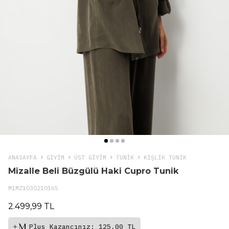
ANASAYFA
GIYIM
ÜST GİYİM
TUNIK
KIŞLIK TUNIK
Mizalle Beli Büzgülü Haki Cupro Tunik
M1MZ1030210165
2.499,99 TL
Plus Kazancınız: 125,00 TL