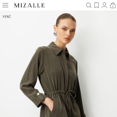
0
YENI