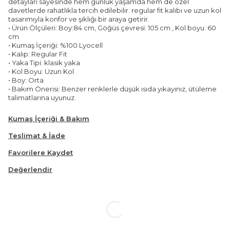
detayları sayesinde hem günlük yaşamda hem de özel
davetlerde rahatlıkla tercih edilebilir. regular fit kalıbı ve uzun kol
tasarımıyla konfor ve şıklığı bir araya getirir.
• Ürün Ölçüleri: Boy:84 cm, Göğüs çevresi: 105 cm , Kol boyu: 60
cm
• Kumaş İçeriği: %100 Lyocell
• Kalıp: Regular Fit
• Yaka Tipi: klasik yaka
• Kol Boyu: Uzun Kol
• Boy: Orta
• Bakım Önerisi: Benzer renklerle düşük ısıda yıkayınız, ütüleme
talimatlarına uyunuz.
Kumaş İçeriği & Bakım
Teslimat & İade
Favorilere Kaydet
Değerlendir