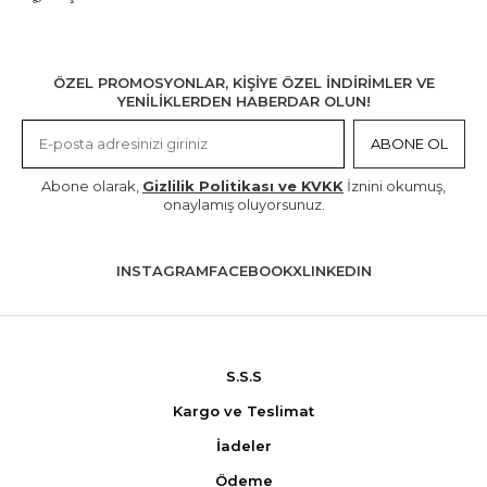
ÖZEL PROMOSYONLAR, KİŞİYE ÖZEL İNDİRİMLER VE
YENİLİKLERDEN HABERDAR OLUN!
ABONE OL
Abone olarak,
Gizlilik Politikası ve KVKK
İznini okumuş,
onaylamış oluyorsunuz.
INSTAGRAM
FACEBOOK
X
LINKEDIN
S.S.S
Kargo ve Teslimat
İadeler
Ödeme