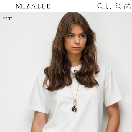
0
YENI