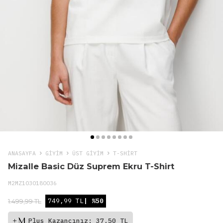
ANASAYFA
GIYIM
ÜST GİYİM
T-SHIRT
Mizalle Basic Düz Suprem Ekru T-Shirt
M2MZ1030180036
749,99 TL
| %50
1.499,99 TL
Plus Kazancınız: 37,50 TL