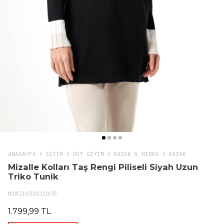
ANASAYFA
GIYIM
ÜST GİYİM
KAZAK & HIRKA
KAZAK
Mizalle Kolları Taş Rengi Piliseli Siyah Uzun
Triko Tunik
M1MZ1030210105
1.799,99 TL