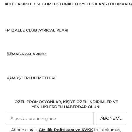
İKILI TAKIM
ELBISE
GÖMLEK
TUNIK
ETEK
YELEK
JEANS
TULUM
KAB
+MIZALLE CLUB AYRICALIKLARI
MAĞAZALARIMIZ
MÜŞTERI HIZMETLERI
ÖZEL PROMOSYONLAR, KİŞİYE ÖZEL İNDİRİMLER VE
YENİLİKLERDEN HABERDAR OLUN!
ABONE OL
Abone olarak,
Gizlilik Politikası ve KVKK
İznini okumuş,