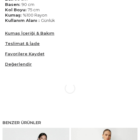
Basen:
90 cm
Kol Boyu:
75 cm
Kumaş:
%100 Rayon
Kullanım Alanı :
Günlük
Kumaş İçeriği & Bakım
Teslimat & İade
Favorilere Kaydet
Değerlendir
BENZER ÜRÜNLER