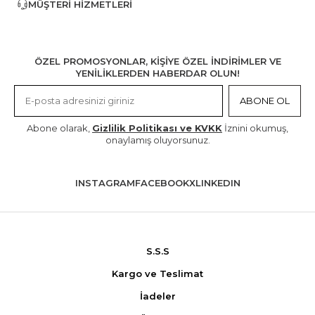
MÜŞTERI HIZMETLERI
ÖZEL PROMOSYONLAR, KİŞİYE ÖZEL İNDİRİMLER VE
YENİLİKLERDEN HABERDAR OLUN!
ABONE OL
Abone olarak,
Gizlilik Politikası ve KVKK
İznini okumuş,
onaylamış oluyorsunuz.
INSTAGRAM
FACEBOOK
X
LINKEDIN
S.S.S
Kargo ve Teslimat
İadeler