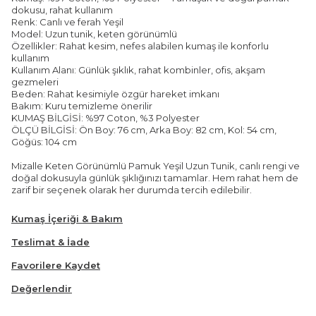
dokusu, rahat kullanım
Renk: Canlı ve ferah Yeşil
Model: Uzun tunik, keten görünümlü
Özellikler: Rahat kesim, nefes alabilen kumaş ile konforlu
kullanım
Kullanım Alanı: Günlük şıklık, rahat kombinler, ofis, akşam
gezmeleri
Beden: Rahat kesimiyle özgür hareket imkanı
Bakım: Kuru temizleme önerilir
KUMAŞ BİLGİSİ: %97 Coton, %3 Polyester
ÖLÇÜ BİLGİSİ: Ön Boy: 76 cm, Arka Boy: 82 cm, Kol: 54 cm,
Göğüs: 104 cm
Mizalle Keten Görünümlü Pamuk Yeşil Uzun Tunik, canlı rengi ve
doğal dokusuyla günlük şıklığınızı tamamlar. Hem rahat hem de
zarif bir seçenek olarak her durumda tercih edilebilir.
Kumaş İçeriği & Bakım
Teslimat & İade
Favorilere Kaydet
Değerlendir