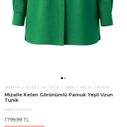
ANASAYFA
GIYIM
ÜST GİYİM
TUNIK
YAZLIK TUNIKLER
Mizalle Keten Görünümlü Pamuk Yeşil Uzun
Tunik
M2MZ1030210193
1.799,99 TL