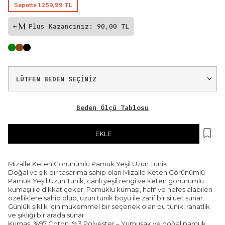
Sepette 1.259,99 TL
Plus Kazancınız: 90,00 TL
Beden Ölçü Tablosu
EKLE
Mizalle Keten Görünümlü Pamuk Yeşil Uzun Tunik
Doğal ve şık bir tasarıma sahip olan Mizalle Keten Görünümlü
Pamuk Yeşil Uzun Tunik, canlı yeşil rengi ve keten görünümlü
kumaşı ile dikkat çeker. Pamuklu kumaşı, hafif ve nefes alabilen
özelliklere sahip olup, uzun tunik boyu ile zarif bir siluet sunar.
Günlük şıklık için mükemmel bir seçenek olan bu tunik, rahatlık
ve şıklığı bir arada sunar.
Kumaş: %97 Coton, %3 Polyester – Yumuşak ve doğal pamuk