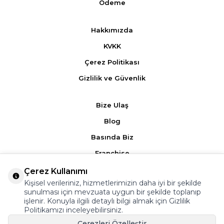
Ödeme
Hakkımızda
KVKK
Çerez Politikası
Gizlilik ve Güvenlik
Bize Ulaş
Blog
Basında Biz
Franchise
Çerez Kullanımı
Ürün Yorumları
Kişisel verileriniz, hizmetlerimizin daha iyi bir şekilde
sunulması için mevzuata uygun bir şekilde toplanıp
Kampanyalar
işlenir. Konuyla ilgili detaylı bilgi almak için
Gizlilik
Politikamızı
inceleyebilirsiniz.
Üyelik Sözleşmesi
Çerezleri Özelleştir