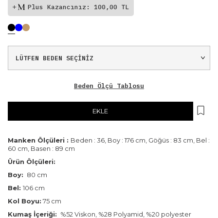
Plus Kazancınız: 100,00 TL
Beden Ölçü Tablosu
EKLE
Manken Ölçüleri :
Beden : 36, Boy : 176 cm, Göğüs : 83 cm, Bel :
60 cm, Basen : 89 cm
Ürün Ölçüleri:
Boy:
80 cm
Bel:
106 cm
Kol Boyu:
75 cm
Kumaş İçeriği:
%52 Viskon, %28 Polyamid, %20 polyester