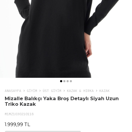
ANASAYFA
GIYIM
ÜST GİYİM
KAZAK & HIRKA
KAZAK
Mizalle Balıkçı Yaka Broş Detaylı Siyah Uzun
Triko Kazak
M1MZ1030210118
1.999,99 TL