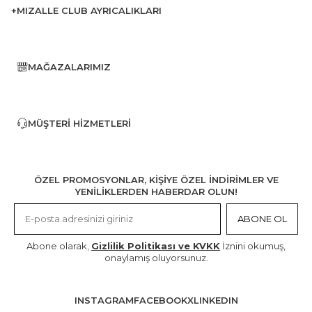
+MIZALLE CLUB AYRICALIKLARI
MAĞAZALARIMIZ
MÜŞTERI HIZMETLERI
ÖZEL PROMOSYONLAR, KİŞİYE ÖZEL İNDİRİMLER VE
YENİLİKLERDEN HABERDAR OLUN!
ABONE OL
Abone olarak,
Gizlilik Politikası ve KVKK
İznini okumuş,
onaylamış oluyorsunuz.
INSTAGRAM
FACEBOOK
X
LINKEDIN