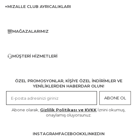
+MIZALLE CLUB AYRICALIKLARI
MAĞAZALARIMIZ
MÜŞTERI HIZMETLERI
ÖZEL PROMOSYONLAR, KİŞİYE ÖZEL İNDİRİMLER VE
YENİLİKLERDEN HABERDAR OLUN!
ABONE OL
Abone olarak,
Gizlilik Politikası ve KVKK
İznini okumuş,
onaylamış oluyorsunuz.
INSTAGRAM
FACEBOOK
X
LINKEDIN