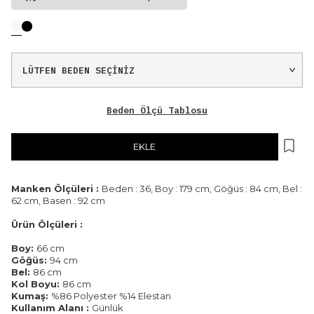
Beden Ölçü Tablosu
EKLE
Manken Ölçüleri :
Beden : 36, Boy : 179 cm, Göğüs : 84 cm, Bel :
62 cm, Basen : 92 cm
Ürün Ölçüleri :
Boy:
66 cm
Göğüs:
94 cm
Bel:
86 cm
Kol Boyu:
86 cm
Kumaş:
%86 Polyester %14 Elestan
Kullanım Alanı :
Günlük