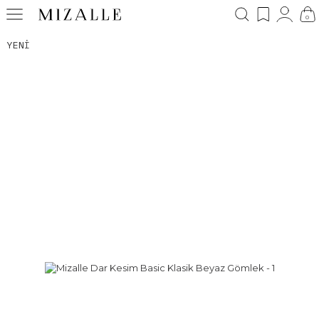
0
YENI