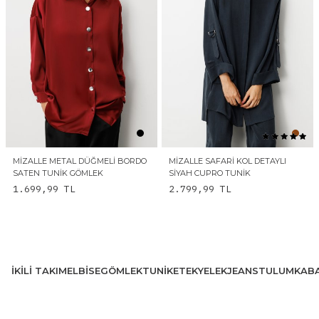
MIZALLE METAL DÜĞMELI BORDO
MIZALLE SAFARI KOL DETAYLI
SATEN TUNIK GÖMLEK
SIYAH CUPRO TUNIK
1.699,99
TL
2.799,99
TL
İKILI TAKIM
ELBISE
GÖMLEK
TUNIK
ETEK
YELEK
JEANS
TULUM
KAB