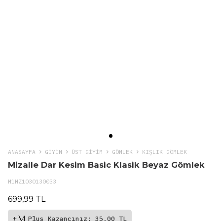
ANASAYFA
GIYIM
ÜST GİYİM
GÖMLEK
KIŞLIK GÖMLEK
Mizalle Dar Kesim Basic Klasik Beyaz Gömlek
M1MZ1030130033
699,99 TL
Plus Kazancınız: 35,00 TL