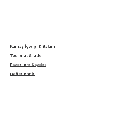
Kumaş İçeriği & Bakım
Teslimat & İade
Favorilere Kaydet
Değerlendir