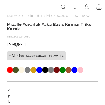
0
ANASAYFA
GIYIM
ÜST GİYİM
KAZAK & HIRKA
KAZAK
Mizalle Yuvarlak Yaka Basic Kırmızı Triko
Kazak
M1MZ1030240010
1.799,90 TL
Plus Kazancınız: 89,99 TL
S
M
L