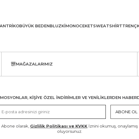
AN
TRIKO
BÜYÜK BEDEN
BLUZ
KIMONO
CEKET
SWEATSHIRT
TRENÇ
MAĞAZALARIMIZ
MOSYONLAR, KİŞİYE ÖZEL İNDİRİMLER VE YENİLİKLERDEN HABER
ABONE OL
Abone olarak,
Gizlilik Politikası ve KVKK
İznini okumuş, onaylamış
oluyorsunuz.