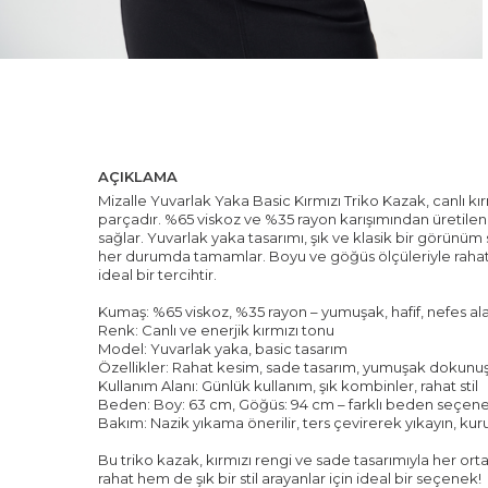
AÇIKLAMA
Mizalle Yuvarlak Yaka Basic Kırmızı Triko Kazak, canlı kı
parçadır. %65 viskoz ve %35 rayon karışımından üretilen
sağlar. Yuvarlak yaka tasarımı, şık ve klasik bir görünüm
her durumda tamamlar. Boyu ve göğüs ölçüleriyle rahat b
ideal bir tercihtir.
Kumaş: %65 viskoz, %35 rayon – yumuşak, hafif, nefes al
Renk: Canlı ve enerjik kırmızı tonu
Model: Yuvarlak yaka, basic tasarım
Özellikler: Rahat kesim, sade tasarım, yumuşak dokunu
Kullanım Alanı: Günlük kullanım, şık kombinler, rahat stil
Beden: Boy: 63 cm, Göğüs: 94 cm – farklı beden seçene
Bakım: Nazik yıkama önerilir, ters çevirerek yıkayın, ku
Bu triko kazak, kırmızı rengi ve sade tasarımıyla her o
rahat hem de şık bir stil arayanlar için ideal bir seçenek!