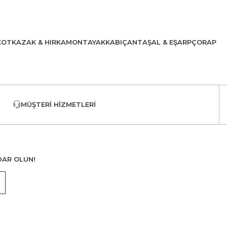
KOT
KAZAK & HIRKA
MONT
AYAKKABI
ÇANTA
ŞAL & EŞARP
ÇORAP
MÜŞTERI HIZMETLERI
DAR OLUN!