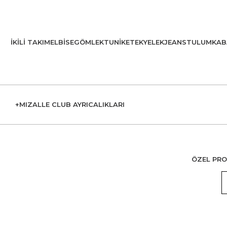
İKILI TAKIM
ELBISE
GÖMLEK
TUNIK
ETEK
YELEK
JEANS
TULUM
KAB
+MIZALLE CLUB AYRICALIKLARI
ÖZEL PRO