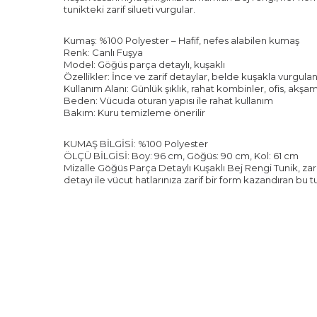
tunikteki zarif silueti vurgular.
Kumaş: %100 Polyester – Hafif, nefes alabilen kumaş
Renk: Canlı Fuşya
Model: Göğüs parça detaylı, kuşaklı
Özellikler: İnce ve zarif detaylar, belde kuşakla vurgulan
Kullanım Alanı: Günlük şıklık, rahat kombinler, ofis, akş
Beden: Vücuda oturan yapısı ile rahat kullanım
Bakım: Kuru temizleme önerilir
KUMAŞ BİLGİSİ: %100 Polyester
ÖLÇÜ BİLGİSİ: Boy: 96 cm, Göğüs: 90 cm, Kol: 61 cm
Mizalle Göğüs Parça Detaylı Kuşaklı Bej Rengi Tunik, zari
detayı ile vücut hatlarınıza zarif bir form kazandıran bu tu