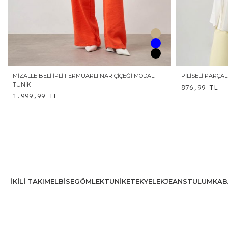
MIZALLE BELI İPLI FERMUARLI NAR ÇIÇEĞI MODAL
PILISELI PARÇA
TUNIK
876,99
TL
1.999,99
TL
İKILI TAKIM
ELBISE
GÖMLEK
TUNIK
ETEK
YELEK
JEANS
TULUM
KAB