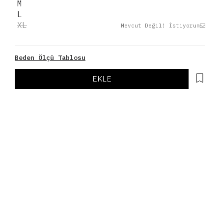
M
L
XL
Mevcut Değil! İstiyorum
Beden Ölçü Tablosu
EKLE