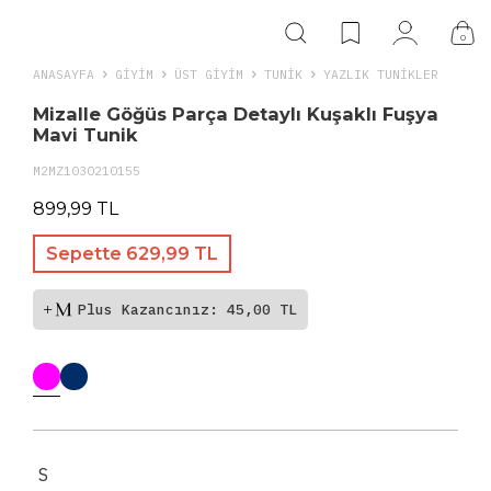
0
ANASAYFA
GIYIM
ÜST GİYİM
TUNIK
YAZLIK TUNIKLER
Mizalle Göğüs Parça Detaylı Kuşaklı Fuşya
Mavi Tunik
M2MZ1030210155
899,99 TL
Sepette 629,99 TL
Plus Kazancınız: 45,00 TL
S