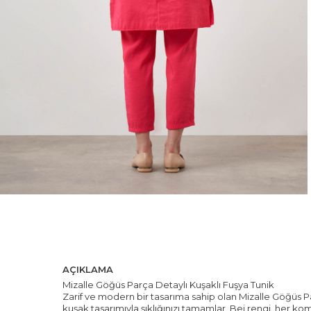
AÇIKLAMA
Mizalle Göğüs Parça Detaylı Kuşaklı Fuşya Tunik
Zarif ve modern bir tasarıma sahip olan Mizalle Göğüs Pa
kuşak tasarımıyla şıklığınızı tamamlar. Bej rengi, her ko