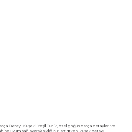
rça Detaylı Kuşaklı Yeşil Tunik, özel göğüs parça detayları ve
mbine uyum sağlayarak şıklığınızı artırırken, kuşak detayı