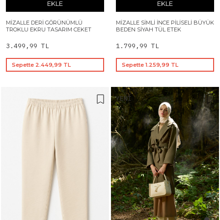
EKLE
EKLE
MIZALLE DERI GÖRÜNÜMLÜ
MIZALLE SIMLI İNCE PILISELI BÜYÜK
TROKLU EKRU TASARIM CEKET
BEDEN SIYAH TÜL ETEK
3.499,99 TL
1.799,99 TL
Sepette 2.449,99 TL
Sepette 1.259,99 TL
YENI