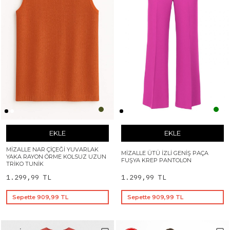
EKLE
EKLE
MIZALLE NAR ÇIÇEĞI YUVARLAK
MIZALLE ÜTÜ İZLI GENIŞ PAÇA
YAKA RAYON ÖRME KOLSUZ UZUN
FUŞYA KREP PANTOLON
TRIKO TUNIK
1.299,99 TL
1.299,99 TL
Sepette 909,99 TL
Sepette 909,99 TL