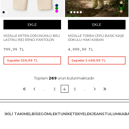
EKLE
EKLE
MIZALLE KETEN GÖRÜNÜMLÜ BELI
MIZALLE TORBA CEPLI BASIC KAŞE
LASTIKLI BEJ RENGI PANTOLON
DOKULU HAKI KABAN
799,99 TL
4.999,99 TL
Sepette 559,99 TL
Sepette 3.499,99 TL
Toplam
269
ürün bulunmaktadır.
…
3
4
5
…
İKILI TAKIM
ELBISE
GÖMLEK
TUNIK
ETEK
YELEK
JEANS
TULUM
KAB