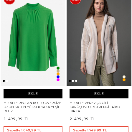
EKLE
EKLE
MIZALLE REGLAN KOLLU OVERSIZE
MIZALLE VEREV ÇIZGILI
UZUN SATEN YÜKSEK YAKA YEŞIL
KAPÜŞONLU BEJ RENGI TRIKO
BLUZ
HIRKA
1.499,99 TL
2.499,99 TL
Sepette 1.049,99 TL
Sepette 1.749,99 TL