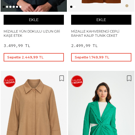
EKLE
EKLE
MIZALLE YÜN DOKULU UZUN GRI
MIZALLE KAHVERENGI CEPLI
KAŞE ETEK
RAHAT KALIP TUNIK CEKET
3.499,99 TL
2.499,99 TL
Sepette 2.449,99 TL
Sepette 1.749,99 TL