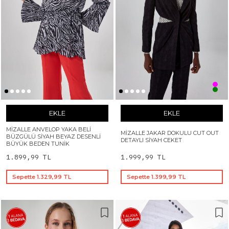
EKLE
EKLE
MIZALLE ANVELOP YAKA BELI
MIZALLE JAKAR DOKULU CUT OUT
BÜZGÜLÜ SIYAH BEYAZ DESENLI
DETAYLI SIYAH CEKET
BÜYÜK BEDEN TUNIK
1.899,99 TL
1.999,99 TL
Sepette 1.329,99 TL
Sepette 1.399,99 TL