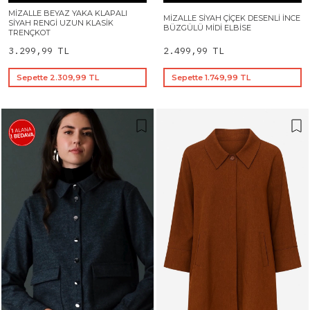
MIZALLE BEYAZ YAKA KLAPALI
MIZALLE SIYAH ÇIÇEK DESENLI İNCE
SIYAH RENGI UZUN KLASIK
BÜZGÜLÜ MIDI ELBISE
TRENÇKOT
3.299,99 TL
2.499,99 TL
Sepette 2.309,99 TL
Sepette 1.749,99 TL