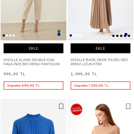
EKLE
EKLE
MIZALLE KLASIK DOUBLE KISA
MIZALLE BASIC ÖRME PILISELI BEJ
PAÇA İNCE BEJ RENGI PANTOLON
RENGI UZUN ETEK
999,99 TL
1.999,99 TL
Sepette 699,99 TL
Sepette 1.399,99 TL