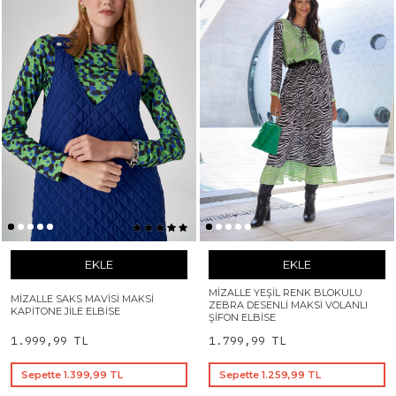
EKLE
EKLE
MIZALLE YEŞIL RENK BLOKULU
MIZALLE SAKS MAVISI MAKSI
ZEBRA DESENLI MAKSI VOLANLI
KAPITONE JILE ELBISE
ŞIFON ELBISE
1.999,99 TL
1.799,99 TL
Sepette 1.399,99 TL
Sepette 1.259,99 TL