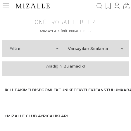
0
ÖNÜ ROBALI BLUZ
ANASAYFA
>
ÖNÜ ROBALI BLUZ
Filtre
Aradığını Bulamadık!
İKILI TAKIM
ELBISE
GÖMLEK
TUNIK
ETEK
YELEK
JEANS
TULUM
KAB
+MIZALLE CLUB AYRICALIKLARI