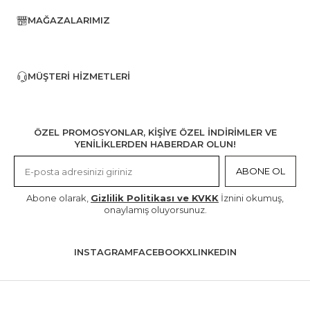
MAĞAZALARIMIZ
MÜŞTERI HIZMETLERI
ÖZEL PROMOSYONLAR, KİŞİYE ÖZEL İNDİRİMLER VE
YENİLİKLERDEN HABERDAR OLUN!
ABONE OL
Abone olarak,
Gizlilik Politikası ve KVKK
İznini okumuş,
onaylamış oluyorsunuz.
INSTAGRAM
FACEBOOK
X
LINKEDIN