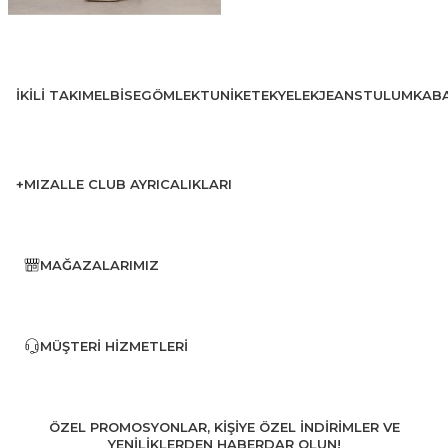
İKILI TAKIM
ELBISE
GÖMLEK
TUNIK
ETEK
YELEK
JEANS
TULUM
KAB
+MIZALLE CLUB AYRICALIKLARI
MAĞAZALARIMIZ
MÜŞTERI HIZMETLERI
ÖZEL PROMOSYONLAR, KİŞİYE ÖZEL İNDİRİMLER VE
YENİLİKLERDEN HABERDAR OLUN!