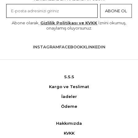
ABONE OL
Abone olarak,
Gizlilik Politikası ve KVKK
İznini okumuş,
onaylamış oluyorsunuz.
INSTAGRAM
FACEBOOK
X
LINKEDIN
S.S.S
Kargo ve Teslimat
İadeler
Ödeme
Hakkımızda
KVKK