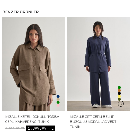
BENZER ÜRÜNLER
+6
MIZALLE KETEN DOKULU TORBA
MIZALLE ÇIFT CEPLI BELI İP
CEPLI KAHVERENGI TUNIK
BÜZGÜLÜ MODAL LACIVERT
TUNIK
1.399,99
TL
1.999,99
TL