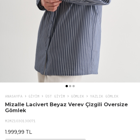
ANASAYFA
GIYIM
ÜST GİYİM
GÖMLEK
YAZLIK GÖMLEK
Mizalle Lacivert Beyaz Verev Çizgili Oversize
Gömlek
M2MZ1030130071
1.999,99 TL