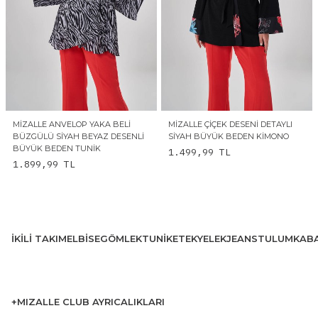
MIZALLE ANVELOP YAKA BELI
MIZALLE ÇIÇEK DESENI DETAYLI
BÜZGÜLÜ SIYAH BEYAZ DESENLI
SIYAH BÜYÜK BEDEN KIMONO
BÜYÜK BEDEN TUNIK
1.499,99
TL
1.899,99
TL
İKILI TAKIM
ELBISE
GÖMLEK
TUNIK
ETEK
YELEK
JEANS
TULUM
KAB
+MIZALLE CLUB AYRICALIKLARI