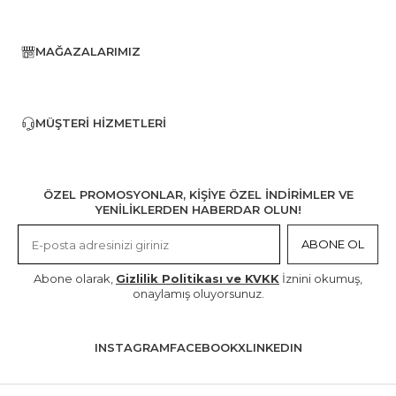
MAĞAZALARIMIZ
MÜŞTERI HIZMETLERI
ÖZEL PROMOSYONLAR, KİŞİYE ÖZEL İNDİRİMLER VE
YENİLİKLERDEN HABERDAR OLUN!
ABONE OL
Abone olarak,
Gizlilik Politikası ve KVKK
İznini okumuş,
onaylamış oluyorsunuz.
INSTAGRAM
FACEBOOK
X
LINKEDIN