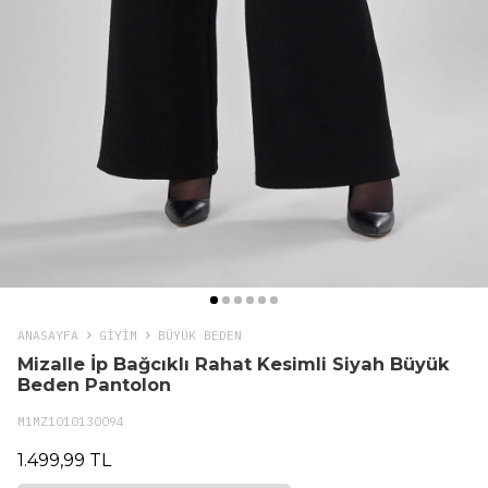
ANASAYFA
GIYIM
BÜYÜK BEDEN
Mizalle İp Bağcıklı Rahat Kesimli Siyah Büyük
Beden Pantolon
M1MZ1010130094
1.499,99 TL