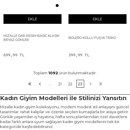
EKLE
EKLE
MIZALLE DAR KESIM BASIC KLASIK
BOLERO KOLLU FUŞYA TRIKO
BEYAZ GÖMLEK
699,99 TL
399,99 TL
Toplam
1092
ürün bulunmaktadır.
…
21
22
23
Kadın Giyim Modelleri ile Stilinizi Yansıtın
Mizalle kadın giyim koleksiyonu, modern modest stil anlayışını güncel
tasarımlar, rahat kalıplar ve özenle seçilen kumaşlarla bir araya getirir.
Günlük yaşamdan iş hayatına, hafta sonu planlarından özel davetlere
kadar farklı anlara uyum sağlayan kadın giyim modellerini tek bir
kategoride keşfedebilirsiniz.