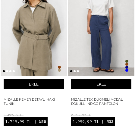
EKLE
EKLE
MIZALLE KEMER DETAYLI HAKI
MIZALLE TEK DÜĞMELI MODAL
TUNIK
DOKULU İNDIGO PANTOLON
3.499,99 TL
2.999,99 TL
1.749,99 TL
| %50
1.999,99 TL
| %33