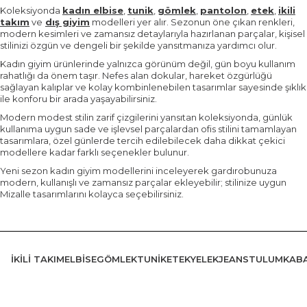
Koleksiyonda
kadın elbise
,
tunik
,
gömlek
,
pantolon
,
etek
,
ikili
takım
ve
dış giyim
modelleri yer alır. Sezonun öne çıkan renkleri,
modern kesimleri ve zamansız detaylarıyla hazırlanan parçalar, kişisel
stilinizi özgün ve dengeli bir şekilde yansıtmanıza yardımcı olur.
Kadın giyim ürünlerinde yalnızca görünüm değil, gün boyu kullanım
rahatlığı da önem taşır. Nefes alan dokular, hareket özgürlüğü
sağlayan kalıplar ve kolay kombinlenebilen tasarımlar sayesinde şıklık
ile konforu bir arada yaşayabilirsiniz.
Modern modest stilin zarif çizgilerini yansıtan koleksiyonda, günlük
kullanıma uygun sade ve işlevsel parçalardan ofis stilini tamamlayan
tasarımlara, özel günlerde tercih edilebilecek daha dikkat çekici
modellere kadar farklı seçenekler bulunur.
Yeni sezon kadın giyim modellerini inceleyerek gardırobunuza
modern, kullanışlı ve zamansız parçalar ekleyebilir; stilinize uygun
Mizalle tasarımlarını kolayca seçebilirsiniz.
İKILI TAKIM
ELBISE
GÖMLEK
TUNIK
ETEK
YELEK
JEANS
TULUM
KAB