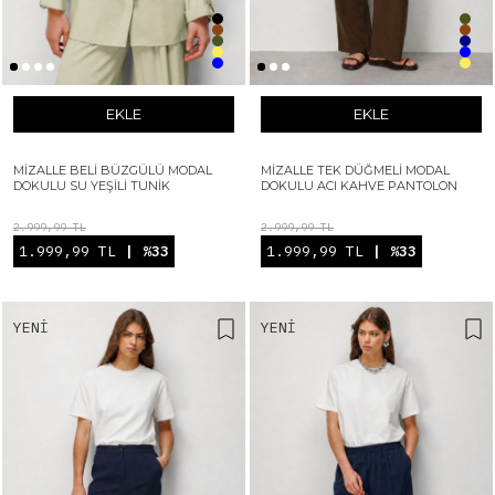
EKLE
EKLE
MIZALLE BELI BÜZGÜLÜ MODAL
MIZALLE TEK DÜĞMELI MODAL
DOKULU SU YEŞILI TUNIK
DOKULU ACI KAHVE PANTOLON
2.999,99 TL
2.999,99 TL
1.999,99 TL
| %33
1.999,99 TL
| %33
YENI
YENI