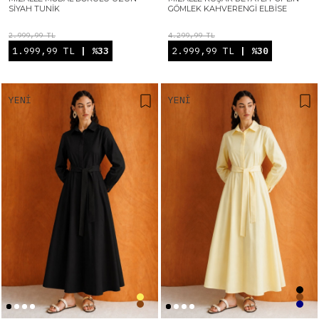
SIYAH TUNIK
GÖMLEK KAHVERENGI ELBISE
2.999,99 TL
4.299,99 TL
1.999,99 TL
| %33
2.999,99 TL
| %30
YENI
YENI