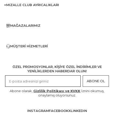
+MIZALLE CLUB AYRICALIKLARI
MAĞAZALARIMIZ
MÜŞTERI HIZMETLERI
ÖZEL PROMOSYONLAR, KİŞİYE ÖZEL İNDİRİMLER VE
YENİLİKLERDEN HABERDAR OLUN!
ABONE OL
Abone olarak,
Gizlilik Politikası ve KVKK
İznini okumuş,
onaylamış oluyorsunuz.
INSTAGRAM
FACEBOOK
X
LINKEDIN