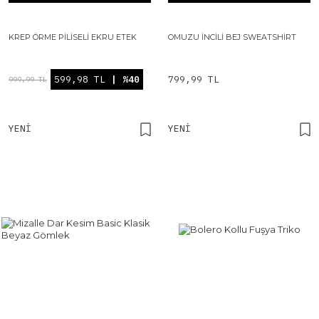
KREP ÖRME PILISELI EKRU ETEK
OMUZU İNCILI BEJ SWEATSHIRT
599,98 TL
| %40
799,99 TL
999,99 TL
YENI
YENI