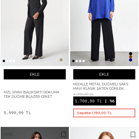
EKLE
EKLE
MIZALLE METAL DÜĞMELI SAKS
MAVI KLASIK SATEN GÖMLEK
MZL SIYAH BALIKSIRTI DOKUMA
1.799,99 TL
TEK DÜĞME BLAZER CEKET
1.700,00 TL
| %6
5.999,99 TL
Sepette 1.190,00 TL
YENI