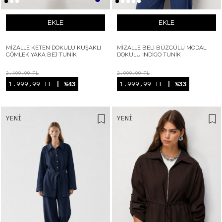
EKLE
EKLE
MIZALLE KETEN DOKULU KUŞAKLI
MIZALLE BELI BÜZGÜLÜ MODAL
GÖMLEK YAKA BEJ TUNIK
DOKULU İNDIGO TUNIK
3.499,99 TL
2.999,99 TL
1.999,99 TL
| %43
1.999,99 TL
| %33
YENI
YENI