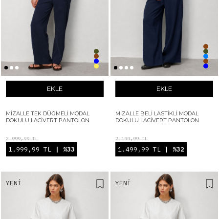
EKLE
EKLE
MIZALLE TEK DÜĞMELI MODAL
MIZALLE BELI LASTIKLI MODAL
DOKULU LACIVERT PANTOLON
DOKULU LACIVERT PANTOLON
2.999,99 TL
2.199,99 TL
1.999,99 TL
| %33
1.499,99 TL
| %32
YENI
YENI