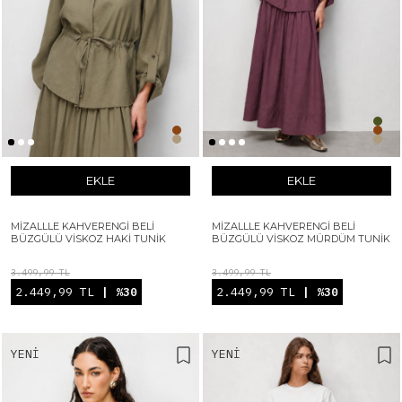
EKLE
EKLE
MIZALLLE KAHVERENGI BELI
MIZALLLE KAHVERENGI BELI
BÜZGÜLÜ VISKOZ HAKI TUNIK
BÜZGÜLÜ VISKOZ MÜRDÜM TUNIK
3.499,99 TL
3.499,99 TL
2.449,99 TL
| %30
2.449,99 TL
| %30
YENI
YENI