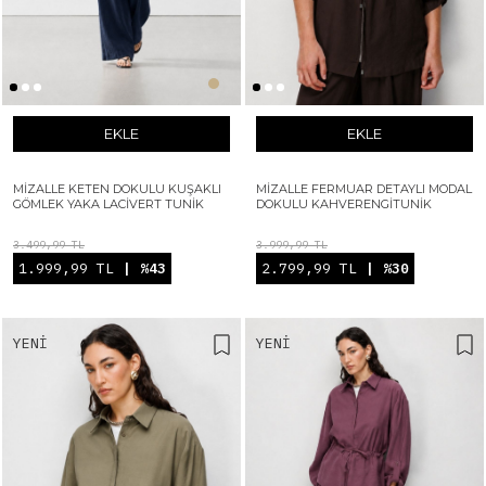
EKLE
EKLE
MIZALLE KETEN DOKULU KUŞAKLI
MIZALLE FERMUAR DETAYLI MODAL
GÖMLEK YAKA LACIVERT TUNIK
DOKULU KAHVERENGITUNIK
3.499,99 TL
3.999,99 TL
1.999,99 TL
| %43
2.799,99 TL
| %30
YENI
YENI