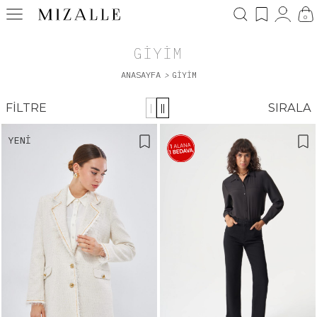
0
GIYIM
ANASAYFA
>
GIYIM
FILTRE
SIRALA
|
||
YENI