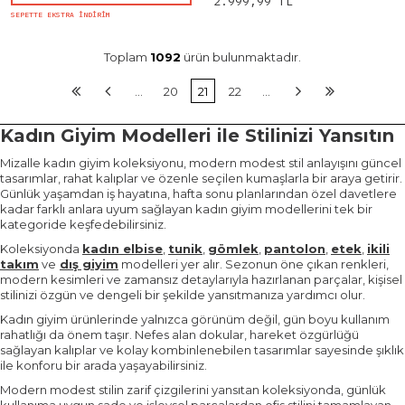
2.999,99 TL
SEPETTE EKSTRA İNDİRİM
Toplam
1092
ürün bulunmaktadır.
…
20
21
22
…
Kadın Giyim Modelleri ile Stilinizi Yansıtın
Mizalle kadın giyim koleksiyonu, modern modest stil anlayışını güncel
tasarımlar, rahat kalıplar ve özenle seçilen kumaşlarla bir araya getirir.
Günlük yaşamdan iş hayatına, hafta sonu planlarından özel davetlere
kadar farklı anlara uyum sağlayan kadın giyim modellerini tek bir
kategoride keşfedebilirsiniz.
Koleksiyonda
kadın elbise
,
tunik
,
gömlek
,
pantolon
,
etek
,
ikili
takım
ve
dış giyim
modelleri yer alır. Sezonun öne çıkan renkleri,
modern kesimleri ve zamansız detaylarıyla hazırlanan parçalar, kişisel
stilinizi özgün ve dengeli bir şekilde yansıtmanıza yardımcı olur.
Kadın giyim ürünlerinde yalnızca görünüm değil, gün boyu kullanım
rahatlığı da önem taşır. Nefes alan dokular, hareket özgürlüğü
sağlayan kalıplar ve kolay kombinlenebilen tasarımlar sayesinde şıklık
ile konforu bir arada yaşayabilirsiniz.
Modern modest stilin zarif çizgilerini yansıtan koleksiyonda, günlük