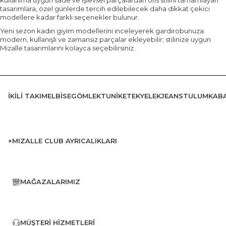
kullanıma uygun sade ve işlevsel parçalardan ofis stilini tamamlayan
tasarımlara, özel günlerde tercih edilebilecek daha dikkat çekici
modellere kadar farklı seçenekler bulunur.
Yeni sezon kadın giyim modellerini inceleyerek gardırobunuza
modern, kullanışlı ve zamansız parçalar ekleyebilir; stilinize uygun
Mizalle tasarımlarını kolayca seçebilirsiniz.
İKILI TAKIM
ELBISE
GÖMLEK
TUNIK
ETEK
YELEK
JEANS
TULUM
KAB
+MIZALLE CLUB AYRICALIKLARI
MAĞAZALARIMIZ
MÜŞTERI HIZMETLERI