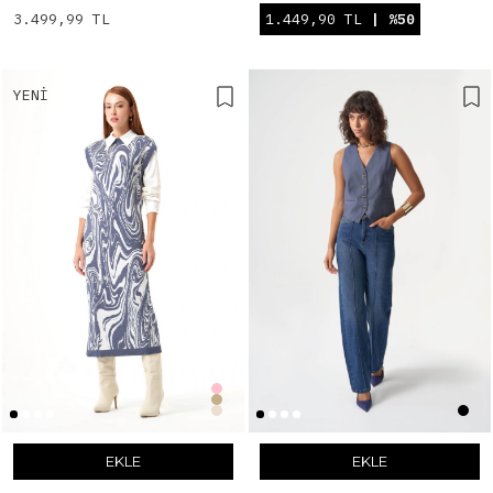
3.499,99 TL
1.449,90 TL
| %50
YENI
EKLE
EKLE