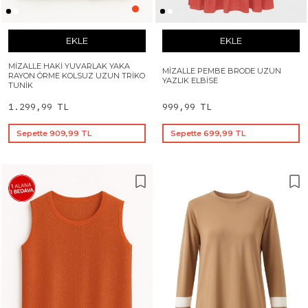
EKLE
EKLE
MIZALLE HAKI YUVARLAK YAKA
MIZALLE PEMBE BRODE UZUN
RAYON ÖRME KOLSUZ UZUN TRIKO
YAZLIK ELBISE
TUNIK
1.299,99 TL
999,99 TL
Sepette 909,99 TL
Sepette 699,99 TL