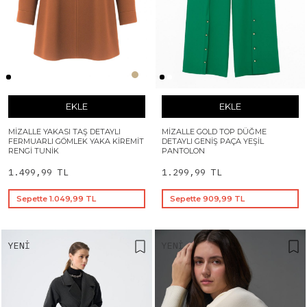
EKLE
EKLE
MIZALLE YAKASI TAŞ DETAYLI
MIZALLE GOLD TOP DÜĞME
FERMUARLI GÖMLEK YAKA KIREMIT
DETAYLI GENIŞ PAÇA YEŞIL
RENGI TUNIK
PANTOLON
1.499,99 TL
1.299,99 TL
Sepette 1.049,99 TL
Sepette 909,99 TL
YENI
YENI