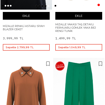
EKLE
EKLE
MIZALLE YAKASI TAŞ DETAYLI
MIZALLE RENKLI ASTARLI SIYAH
FERMUARLI GÖMLEK YAKA BEJ
BLAZER CEKET
RENGI TUNIK
3.999,99 TL
1.499,99 TL
Sepette 2.799,99 TL
Sepette 1.049,99 TL