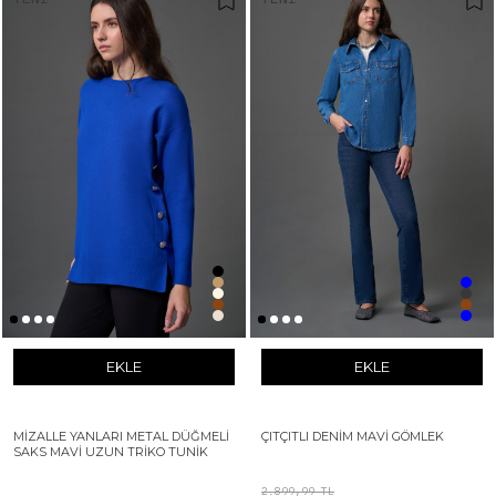
EKLE
EKLE
MIZALLE YANLARI METAL DÜĞMELI
ÇITÇITLI DENIM MAVI GÖMLEK
SAKS MAVI UZUN TRIKO TUNIK
2.899,99 TL