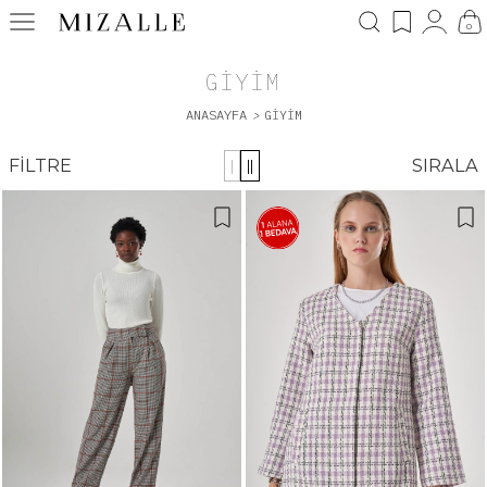
0
GIYIM
ANASAYFA
>
GIYIM
FILTRE
SIRALA
|
||