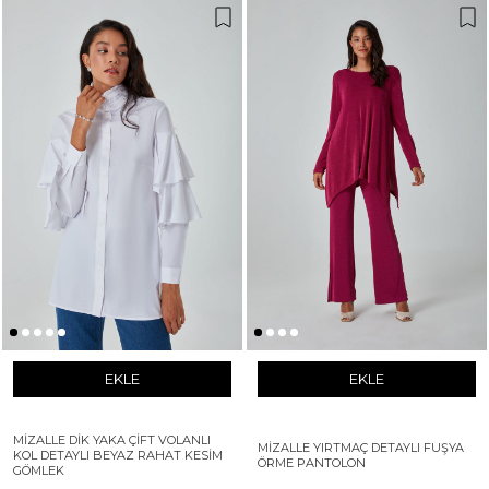
EKLE
EKLE
MIZALLE DIK YAKA ÇIFT VOLANLI
MIZALLE YIRTMAÇ DETAYLI FUŞYA
KOL DETAYLI BEYAZ RAHAT KESIM
ÖRME PANTOLON
GÖMLEK