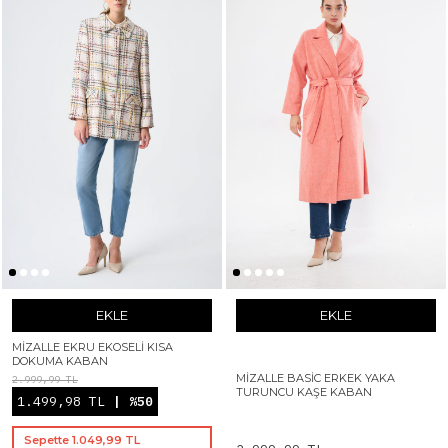
EKLE
EKLE
MIZALLE EKRU EKOSELI KISA
DOKUMA KABAN
MIZALLE BASIC ERKEK YAKA
2.999,99 TL
TURUNCU KAŞE KABAN
1.499,98 TL
| %50
Sepette 1.049,99 TL