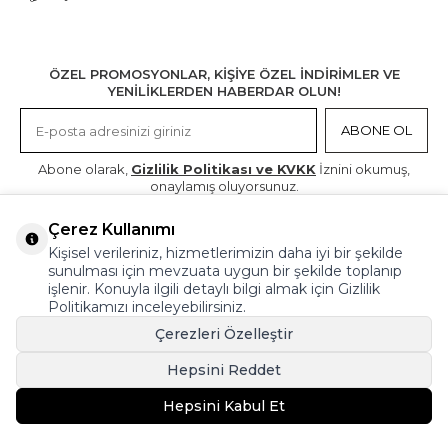
ÖZEL PROMOSYONLAR, KİŞİYE ÖZEL İNDİRİMLER VE
YENİLİKLERDEN HABERDAR OLUN!
ABONE OL
Abone olarak,
Gizlilik Politikası ve KVKK
İznini okumuş,
onaylamış oluyorsunuz.
Çerez Kullanımı
INSTAGRAM
FACEBOOK
X
LINKEDIN
Kişisel verileriniz, hizmetlerimizin daha iyi bir şekilde
sunulması için mevzuata uygun bir şekilde toplanıp
işlenir. Konuyla ilgili detaylı bilgi almak için
Gizlilik
Politikamızı
inceleyebilirsiniz.
Çerezleri Özelleştir
S.S.S
Hepsini Reddet
Kargo ve Teslimat
Hepsini Kabul Et
İadeler
Ödeme