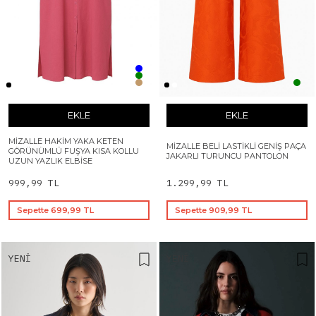
EKLE
EKLE
MIZALLE HAKIM YAKA KETEN
MIZALLE BELI LASTIKLI GENIŞ PAÇA
GÖRÜNÜMLÜ FUŞYA KISA KOLLU
JAKARLI TURUNCU PANTOLON
UZUN YAZLIK ELBISE
999,99 TL
1.299,99 TL
Sepette 699,99 TL
Sepette 909,99 TL
YENI
YENI